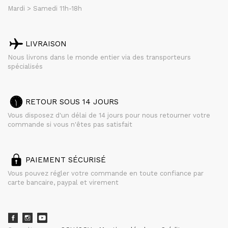
Mardi > Samedi 11h-18h
LIVRAISON
Nous livrons dans le monde entier via des transporteurs
spécialisés
RETOUR SOUS 14 JOURS
Vous disposez d'un délai de 14 jours pour nous retourner votre
commande si vous n'êtes pas satisfait
PAIEMENT SÉCURISÉ
Vous pouvez régler votre commande en toute confiance par
carte bancaire, paypal et virement