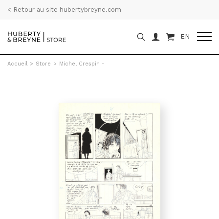
< Retour au site hubertybreyne.com
EN
Accueil
>
Store
>
Michel Crespin -