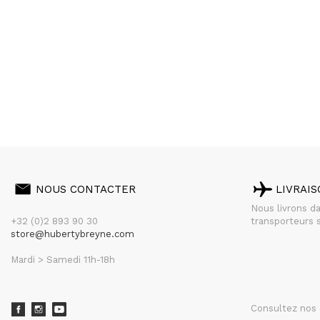
NOUS CONTACTER
LIVRAI
Nous livrons d
+32 (0)2 893 90 30
transporteurs s
store@hubertybreyne.com
Mardi > Samedi 11h-18h
Consultez nos