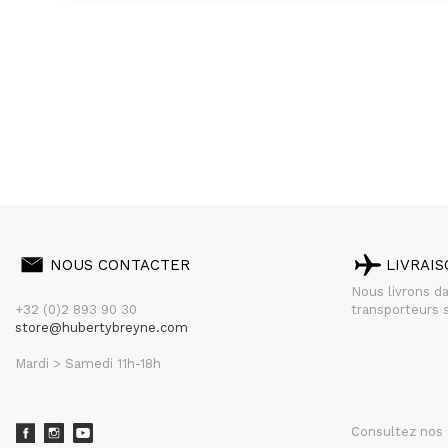
NOUS CONTACTER
LIVRAI
Nous livrons d
+32 (0)2 893 90 30
transporteurs s
store@hubertybreyne.com
Mardi > Samedi 11h-18h
Consultez nos