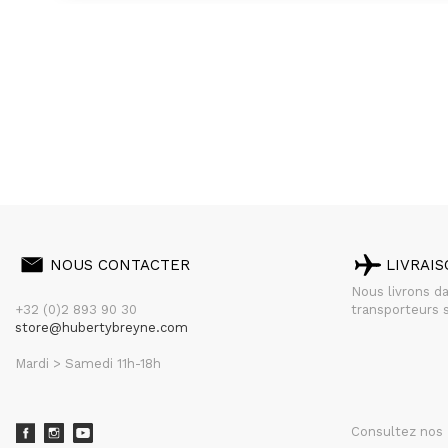
NOUS CONTACTER
LIVRAI
Nous livrons d
+32 (0)2 893 90 30
transporteurs s
store@hubertybreyne.com
Mardi > Samedi 11h-18h
Consultez nos