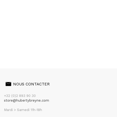
NOUS CONTACTER
+32 (0)2 893 90 30
store@hubertybreyne.com
Mardi > Samedi 11h-18h