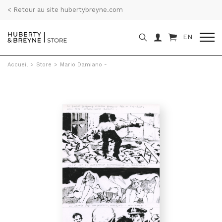
< Retour au site hubertybreyne.com
EN
Accueil
>
Store
>
Mario Damiano -