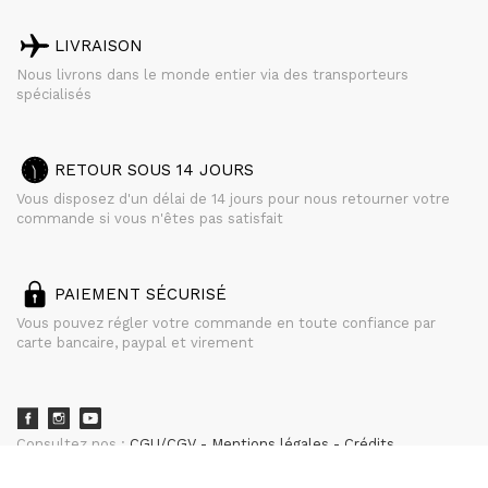
LIVRAISON
Nous livrons dans le monde entier via des transporteurs
spécialisés
RETOUR SOUS 14 JOURS
Vous disposez d'un délai de 14 jours pour nous retourner votre
commande si vous n'êtes pas satisfait
PAIEMENT SÉCURISÉ
Vous pouvez régler votre commande en toute confiance par
carte bancaire, paypal et virement
Consultez nos :
CGU/CGV
Mentions légales
Crédits
powered by
CURATOR STUDIO