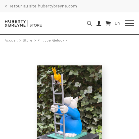
< Retour au site hubertybreyne.com
EN
Accueil
>
Store
>
Philippe Geluck -