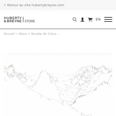
< Retour au site hubertybreyne.com
EN
Accueil
>
Store
>
Nicolas de Crécy -