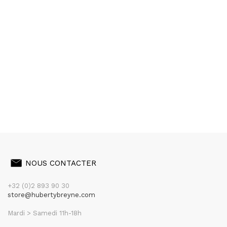
NOUS CONTACTER
+32 (0)2 893 90 30
store@hubertybreyne.com
Mardi > Samedi 11h-18h