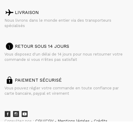
LIVRAISON
Nous livrons dans le monde entier via des transporteurs
spécialisés
RETOUR SOUS 14 JOURS
Vous disposez d'un délai de 14 jours pour nous retourner votre
commande si vous n'êtes pas satisfait
PAIEMENT SÉCURISÉ
Vous pouvez régler votre commande en toute confiance par
carte bancaire, paypal et virement
Consultez nos :
CGU/CGV
Mentions légales
Crédits
powered by
CURATOR STUDIO