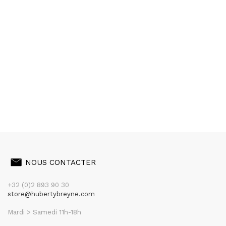
NOUS CONTACTER
+32 (0)2 893 90 30
store@hubertybreyne.com
Mardi > Samedi 11h-18h