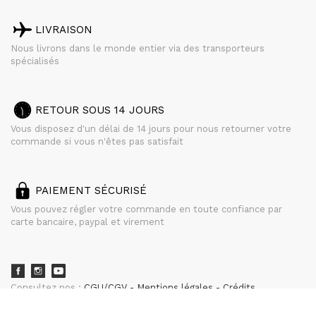
LIVRAISON
Nous livrons dans le monde entier via des transporteurs
spécialisés
RETOUR SOUS 14 JOURS
Vous disposez d'un délai de 14 jours pour nous retourner votre
commande si vous n'êtes pas satisfait
PAIEMENT SÉCURISÉ
Vous pouvez régler votre commande en toute confiance par
carte bancaire, paypal et virement
Consultez nos :
CGU/CGV
Mentions légales
Crédits
powered by
CURATOR STUDIO