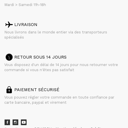
Mardi > Samedi 11h-18h
LIVRAISON
Nous livrons dans le monde entier via des transporteurs
spécialisés
RETOUR SOUS 14 JOURS
Vous disposez d'un délai de 14 jours pour nous retourner votre
commande si vous n'êtes pas satisfait
PAIEMENT SÉCURISÉ
Vous pouvez régler votre commande en toute confiance par
carte bancaire, paypal et virement