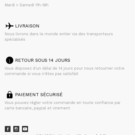
Mardi > Samedi 11h-18h
LIVRAISON
Nous livrons dans le monde entier via des transporteurs
spécialisés
RETOUR SOUS 14 JOURS
Vous disposez d'un délai de 14 jours pour nous retourner votre
commande si vous n'êtes pas satisfait
PAIEMENT SÉCURISÉ
Vous pouvez régler votre commande en toute confiance par
carte bancaire, paypal et virement