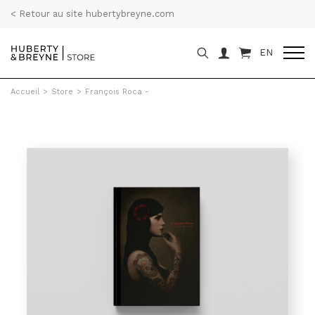
< Retour au site hubertybreyne.com
EN
Accueil
>
Store
>
François Roca -