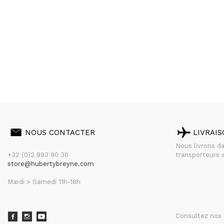
NOUS CONTACTER
LIVRAI
Nous livrons d
+32 (0)2 893 90 30
transporteurs s
store@hubertybreyne.com
Mardi > Samedi 11h-18h
Consultez nos