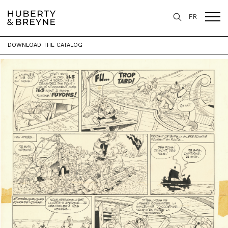
FR
DOWNLOAD THE CATALOG
Home
>
Expertise
>
Auctions
>
Vente aux Enchères - Une planche exceptionnelle d'Astérix