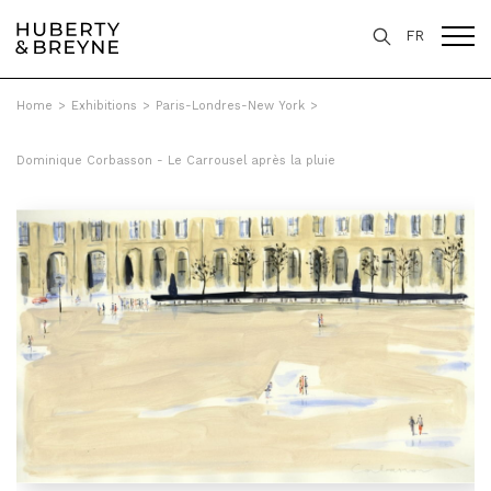
FR
Home
>
Exhibitions
>
Paris-Londres-New York
>
Dominique Corbasson - Le Carrousel après la pluie