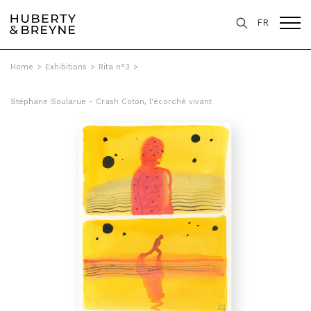
FR
Home
>
Exhibitions
>
Rita n°3
>
Stéphane Soularue - Crash Coton, l'écorché vivant