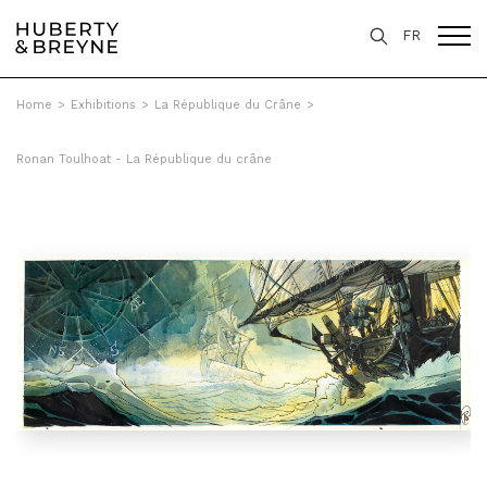
FR
Home
>
Exhibitions
>
La République du Crâne
>
Ronan Toulhoat - La République du crâne