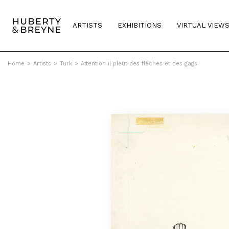
ARTISTS
EXHIBITIONS
VIRTUAL VIEW
Home
>
Artists
>
Turk
>
Attention il pleut des fléches et des gags