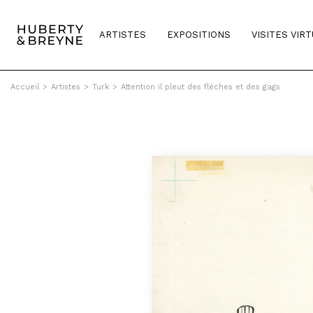
ARTISTES
EXPOSITIONS
VISITES VIR
Accueil
>
Artistes
>
Turk
>
Attention il pleut des fléches et des gags