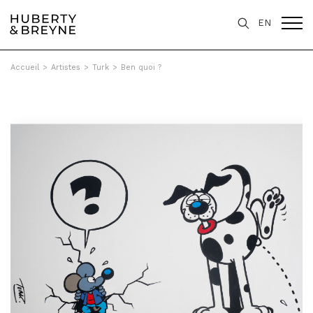
EN
Accueil
>
Artistes
>
Turk
>
Ben quoi ?