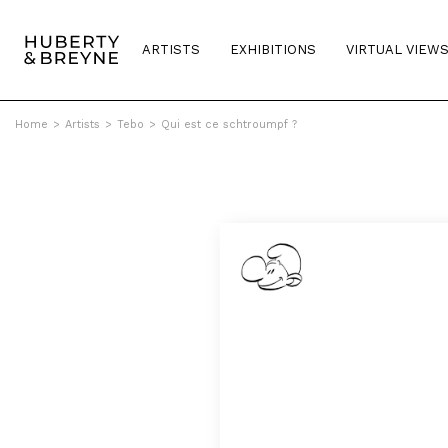
ARTISTS
EXHIBITIONS
VIRTUAL VIEW
Home
>
Artists
>
Tebo
>
Qui est ce schtroumpf ?