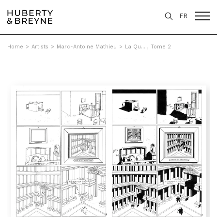
FR
Home
>
Artists
>
Marc-Antoine Mathieu
>
La Qu... , Tome 2