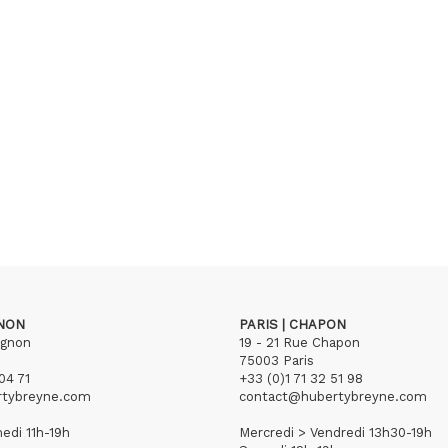
GNON
PARIS | CHAPON
ignon
19 - 21 Rue Chapon
75003 Paris
04 71
+33 (0)1 71 32 51 98
rtybreyne.com
contact@hubertybreyne.com
edi 11h-19h
Mercredi > Vendredi 13h30-19h