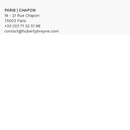
PARIS | CHAPON
19 - 21 Rue Chapon
75003 Paris
+33 (0)1 71 32 51 98
contact@hubertybreyne.com
Mercredi > Vendredi 13h30-19h
Samedi 12h-19h
S'inscrire à notre newsletter
CGU/CGV
Mentions légales
Crédits
Archives
Huberty & Breyne © – 2026
powered by
Curator Studio