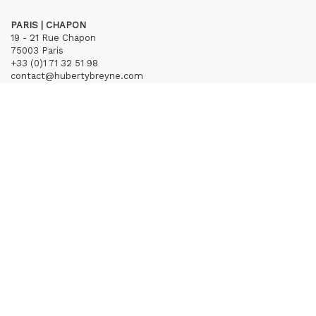
PARIS | CHAPON
19 - 21 Rue Chapon
75003 Paris
+33 (0)1 71 32 51 98
contact@hubertybreyne.com
Mercredi > Vendredi 13h30-19h
Samedi 12h-19h
S'inscrire à notre newsletter
CGU/CGV
Mentions légales
Crédits
Archives
Huberty & Breyne © – 2026
powered by
Curator Studio