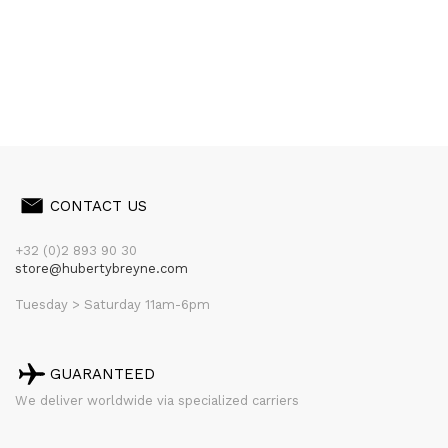
CONTACT US
+32 (0)2 893 90 30
store@hubertybreyne.com
Tuesday > Saturday 11am-6pm
GUARANTEED
We deliver worldwide via specialized carriers