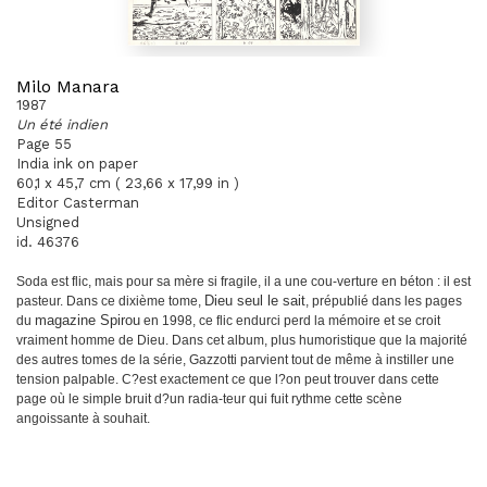
Milo Manara
1987
Un été indien
Page 55
India ink on paper
60,1 x 45,7 cm ( 23,66 x 17,99 in )
Editor Casterman
Unsigned
id. 46376
Soda est flic, mais pour sa mère si fragile, il a une cou
-
verture en béton : il est
pasteur. Dans ce dixième tome,
Dieu seul le sait
, prépublié dans les pages
du
magazine
Spirou
en 1998, ce flic endurci perd la mémoire et se
croit
vraiment homme de Dieu. Dans cet album, plus
humoristique que la majorité
des autres tomes de la
série, Gazzotti parvient tout de même à instiller une
tension palpable. C?est exactement ce que l?on peut
trouver dans cette
page où le simple bruit d?un radia
-
teur qui fuit rythme cette scène
angoissante à souhait.