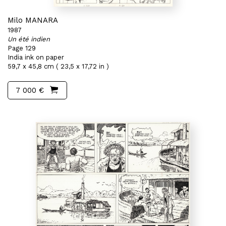
Milo MANARA
1987
Un été indien
Page 129
India ink on paper
59,7 x 45,8 cm ( 23,5 x 17,72 in )
7 000 €