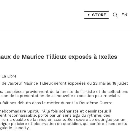
STORE
EN
naux de Maurice Tillieux exposés à Ixelles
 La Libre
 de l'auteur Maurice Tillieux seront exposées du 22 mai au 18 juillet
s. Les pièces proviennent de la famille de l'artiste et de collections
ccasion de la présentation de sa nouvelle exposition patrimoniale.
ux fait ses débuts dans le métier durant la Deuxième Guerre
'hebdomadaire Spirou. "À la fois scénariste et dessinateur, il
nt reconnaissable, porté par un sens aigu du rythme, des
se remarquable de la mise en scène. Son œuvre se distingue par un
trigue policière et observation du quotidien, qui confère à ses récits
galerie Huberty.