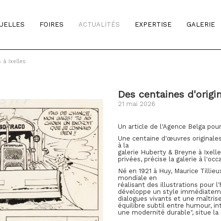
TUELLES
FOIRES
ACTUALITÉS
EXPERTISE
GALERIE
 à Ixelles
Des centaines d'origi
21 mai 2026
Un article de l'Agence Belga pour
Une centaine d'œuvres originales
à la
galerie Huberty & Breyne à Ixelle
privées, précise la galerie à l'o
Né en 1921 à Huy, Maurice Tillie
mondiale en
réalisant des illustrations pour l
développe un style immédiateme
dialogues vivants et une maîtri
équilibre subtil entre humour, in
une modernité durable", situe la 