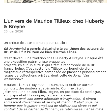
L'univers de Maurice Tillieux chez Huberty
& Breyne
25 juin 2026
Un article de Jean Bernard pour La Libre
Gil Jourdan
lui a permis d'atteindre le panthéon des auteurs de
BD, mais il fut l'auteur de bien d'autres
séries.
C'est devenu une tradition chez Huberty & Breyne. Chaque été,
une exposition patrimoniale braque les
projecteurs sur un auteur qui a fait la renommée de la BD
franco-belge. C'est cette fois Tillieux qui bénéficie d'une
magnifique rétrospective composée de planches principalement
issues de collections privées, dont celle de Johan Van
Wassenhove.
Maurice Tillieux (Huy, 1921 – Tours, 1978) était un auteur
complet, dessinateur et scénariste. Comme l'écrit
joliment l'une de ses filles, Régine, en postface du catalogue,
son papa était fils unique, de parents âgés :
"
Souvent seul, son esprit débordait d'imagination.
" Il rêvera
adolescent d'aventures et se voyait marin. "
Il était un jeune
homme que la guerre empêcha de réaliser ses rêves et qui,
contraint de se cacher de l'ennemi, se retrouva seul et se mit à