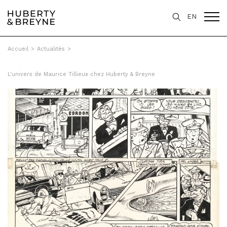
EN
Accueil
>
Actualités
>
L'univers de Maurice Tillieux chez Huberty & Breyne