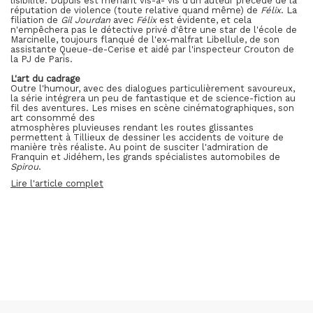
lisibilité. Dupuis est méfiant vis-à- vis d'un auteur précédé de la
réputation de violence (toute relative quand même) de
Félix
. La
filiation de
Gil Jourdan
avec
Félix
est évidente, et cela
n'empêchera pas le détective privé d'être une star de l'école de
Marcinelle, toujours flanqué de l'ex-malfrat Libellule, de son
assistante Queue-de-Cerise et aidé par l'inspecteur Crouton de
la PJ de Paris.
L'art du cadrage
Outre l'humour, avec des dialogues particulièrement savoureux,
la série intégrera un peu de fantastique et de science-fiction au
fil des aventures. Les mises en scène cinématographiques, son
art consommé des
atmosphères pluvieuses rendant les routes glissantes
permettent à Tillieux de dessiner les accidents de voiture de
manière très réaliste. Au point de susciter l'admiration de
Franquin et Jidéhem, les grands spécialistes automobiles de
Spirou
.
Lire l'article complet