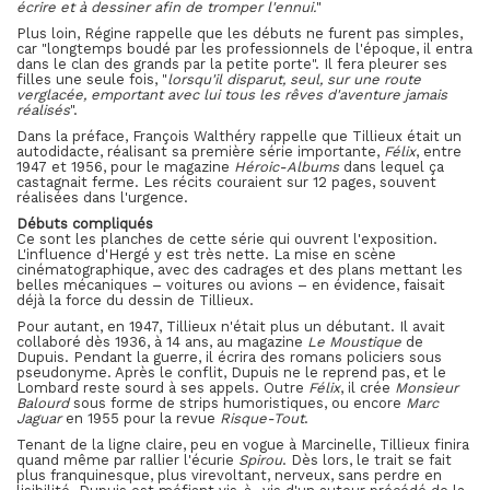
écrire et à dessiner afin de tromper l'ennui.
"
Plus loin, Régine rappelle que les débuts ne furent pas simples,
car "longtemps boudé par les professionnels de l'époque, il entra
dans le clan des grands par la petite porte". Il fera pleurer ses
filles une seule fois, "
lorsqu'il disparut, seul, sur une route
verglacée, emportant avec lui tous les rêves d'aventure jamais
réalisés
".
Dans la préface, François Walthéry rappelle que Tillieux était un
autodidacte, réalisant sa première série importante,
Félix
, entre
1947 et 1956, pour le magazine
Héroic-Albums
dans lequel ça
castagnait ferme. Les récits couraient sur 12 pages, souvent
réalisées dans l'urgence.
Débuts compliqués
Ce sont les planches de cette série qui ouvrent l'exposition.
L'influence d'Hergé y est très nette. La mise en scène
cinématographique, avec des cadrages et des plans mettant les
belles mécaniques – voitures ou avions – en évidence, faisait
déjà la force du dessin de Tillieux.
Pour autant, en 1947, Tillieux n'était plus un débutant. Il avait
collaboré dès 1936, à 14 ans, au magazine
Le Moustique
de
Dupuis. Pendant la guerre, il écrira des romans policiers sous
pseudonyme. Après le conflit, Dupuis ne le reprend pas, et le
Lombard reste sourd à ses appels. Outre
Félix
, il crée
Monsieur
Balourd
sous forme de strips humoristiques, ou encore
Marc
Jaguar
en 1955 pour la revue
Risque-Tout
.
Tenant de la ligne claire, peu en vogue à Marcinelle, Tillieux finira
quand même par rallier l'écurie
Spirou
. Dès lors, le trait se fait
plus franquinesque, plus virevoltant, nerveux, sans perdre en