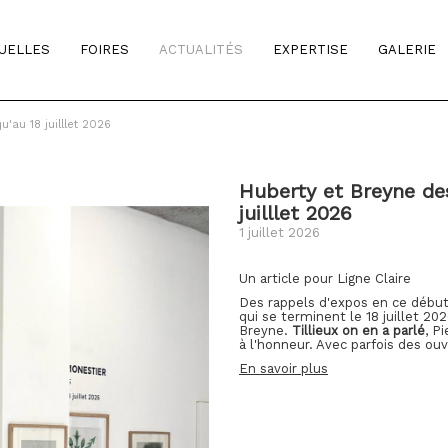
TUELLES
FOIRES
ACTUALITÉS
EXPERTISE
GALERIE
'au 18 juilllet 2026
Huberty et Breyne des
juilllet 2026
1 juillet 2026
Un article pour Ligne Claire
Des rappels d'expos en ce début 
qui se terminent le 18 juillet 20
Breyne.
Tillieux on en a parlé
, P
à l'honneur. Avec parfois des ou
En savoir plus