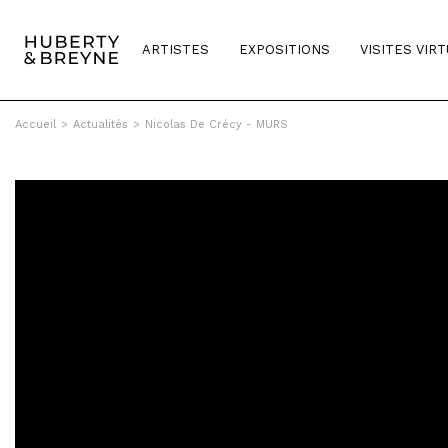
ARTISTES
EXPOSITIONS
VISITES VIR
Accueil
>
Actualités
>
Nicolas De Crécy - MURS