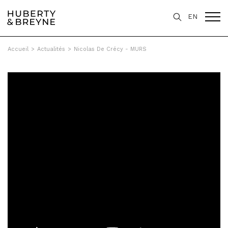
EN
Accueil
>
Actualités
>
Nicolas De Crécy - MURS