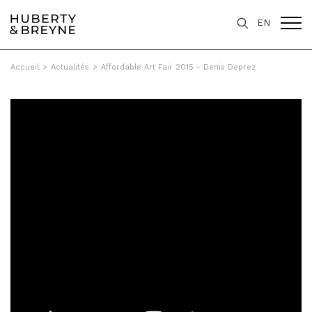
EN
Accueil
>
Actualités
>
Affordable Art Fair 2015 - Denis Deprez