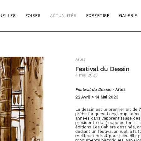
TUELLES
FOIRES
ACTUALITÉS
EXPERTISE
GALERIE
Arles
Festival du Dessin
4 mai 2023
Festival du Dessin
- Arles
22 Avril > 14 Mai 2023
Le dessin est le premier art de l
préhistoriques. Longtemps décons
années dans l'apprentissage des 
présidente du groupe éditorial Lib
éditions Les Cahiers dessinés, ont
dédiant un festival annuel, à la f
meilleur endroit pour accueillir 
monuments historiques, Van Gogh