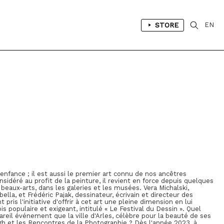
STORE
EN
'enfance ; il est aussi le premier art connu de nos ancêtres
idéré au profit de la peinture, il revient en force depuis quelques
beaux-arts, dans les galeries et les musées. Vera Michalski,
ella, et Frédéric Pajak, dessinateur, écrivain et directeur des
 pris l'initiative d'offrir à cet art une pleine dimension en lui
ois populaire et exigeant, intitulé « Le Festival du Dessin ». Quel
pareil événement que la ville d'Arles, célèbre pour la beauté de ses
 et les Rencontres de la Photographie ? Dès l'année 2023, à