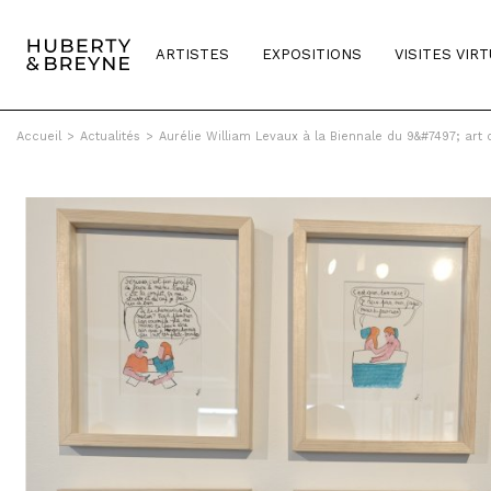
ARTISTES
EXPOSITIONS
VISITES VIR
Accueil
>
Actualités
>
Aurélie William Levaux à la Biennale du 9&#7497; art