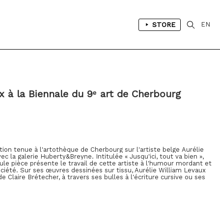
STORE
EN
x à la Biennale du 9ᵉ art de Cherbourg
tion tenue à
l'artothèque de Cherbourg
sur l'artiste belge
Aurélie
vec la galerie Huberty&Breyne. Intitulée « Jusqu'ici, tout va bien »,
ule pièce présente le travail de cette artiste à l'humour mordant et
société. Sur ses œuvres dessinées sur tissu, Aurélie William Levaux
 de
Claire Brétecher
, à travers ses bulles à l'écriture cursive ou ses