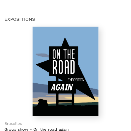
EXPOSITIONS
Bruxelles
Group show
-
On the road again