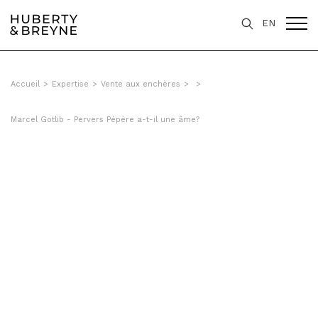
EN
Accueil
>
Expertise
>
Vente aux enchères
>
>
Marcel Gotlib - Pervers Pépère a-t-il une âme?