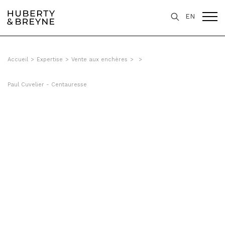
EN
Accueil
>
Expertise
>
Vente aux enchères
>
>
Paul Cuvelier - Centauresse