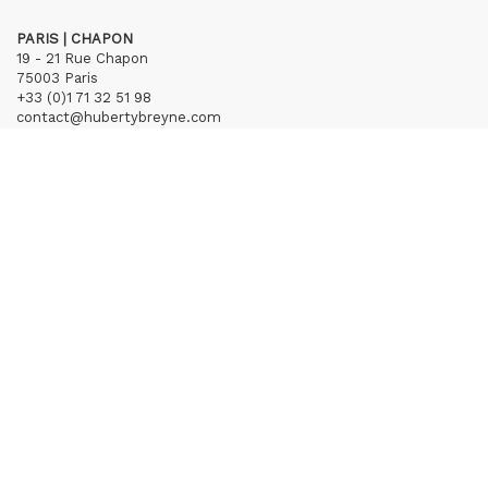
PARIS | CHAPON
19 - 21 Rue Chapon
75003 Paris
+33 (0)1 71 32 51 98
contact@hubertybreyne.com
Mercredi > Vendredi 13h30-19h
Samedi 12h-19h
S'inscrire à notre newsletter
CGU/CGV
Mentions légales
Crédits
Archives
Huberty & Breyne © – 2026
powered by
Curator Studio