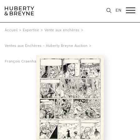
EN
Accueil
>
Expertise
>
Vente aux enchères
>
Ventes aux Enchères - Huberty Breyne Auction
>
François Craenhals - Des copains et des hommes