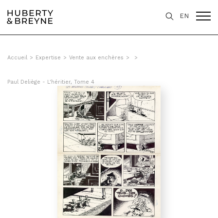
EN
Accueil
>
Expertise
>
Vente aux enchères
>
>
Paul Deliège - L'héritier, Tome 4