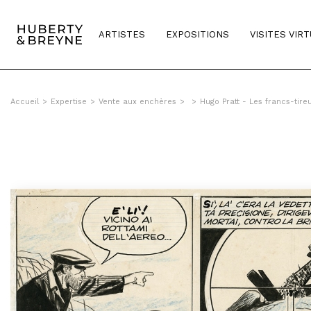
ARTISTES
EXPOSITIONS
VISITES VIR
Accueil
>
Expertise
>
Vente aux enchères
>
>
Hugo Pratt - Les francs-tire