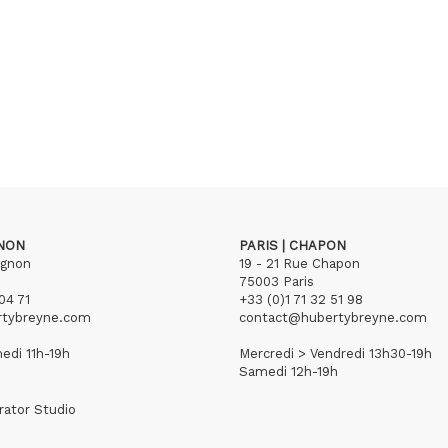
GNON
PARIS | CHAPON
ignon
19 - 21 Rue Chapon
75003 Paris
04 71
+33 (0)1 71 32 51 98
rtybreyne.com
contact@hubertybreyne.com
edi 11h-19h
Mercredi > Vendredi 13h30-19h
Samedi 12h-19h
rator Studio