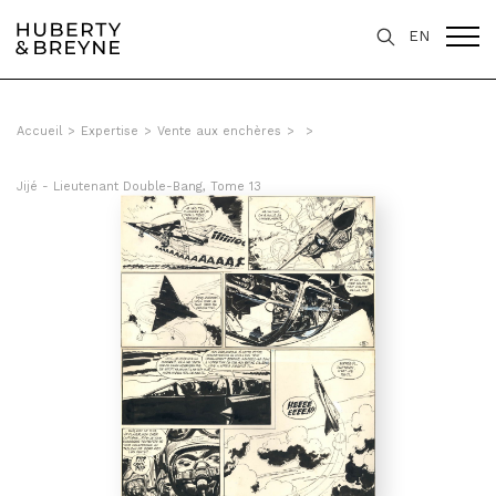
EN
Accueil
>
Expertise
>
Vente aux enchères
>
>
Jijé - Lieutenant Double-Bang, Tome 13