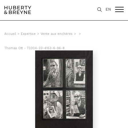
EN
Accueil
>
Expertise
>
Vente aux enchères
>
>
Thomas Ott - 73304-23-4153-6-96-8