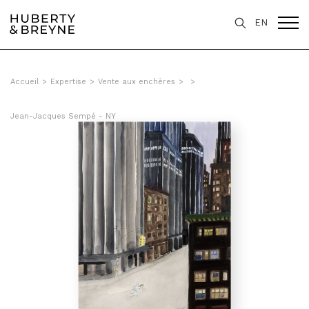
EN
Accueil
>
Expertise
>
Vente aux enchères
>
>
Jean-Jacques Sempé - NY