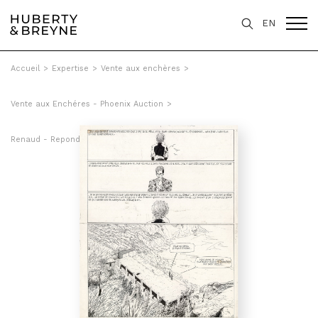
EN
Accueil
>
Expertise
>
Vente aux enchères
>
Vente aux Enchéres - Phoenix Auction
>
Renaud - Repondez mourrant, Tome 7