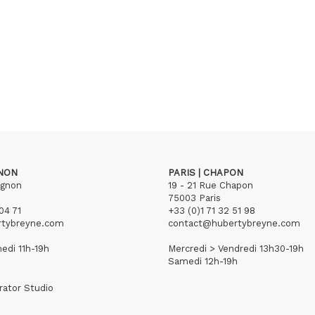
GNON
PARIS | CHAPON
ignon
19 - 21 Rue Chapon
75003 Paris
04 71
+33 (0)1 71 32 51 98
rtybreyne.com
contact@hubertybreyne.com
edi 11h-19h
Mercredi > Vendredi 13h30-19h
Samedi 12h-19h
rator Studio