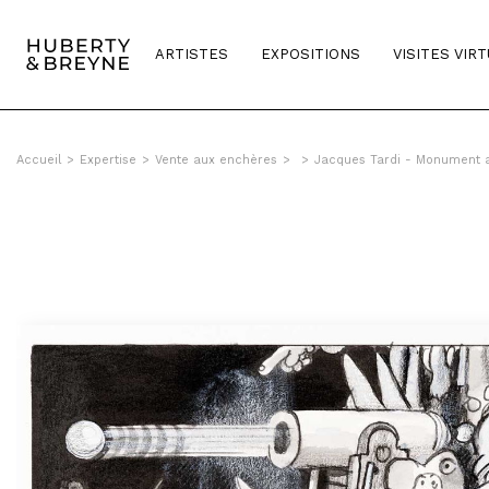
ARTISTES
EXPOSITIONS
VISITES VIR
Accueil
>
Expertise
>
Vente aux enchères
>
>
Jacques Tardi - Monument 