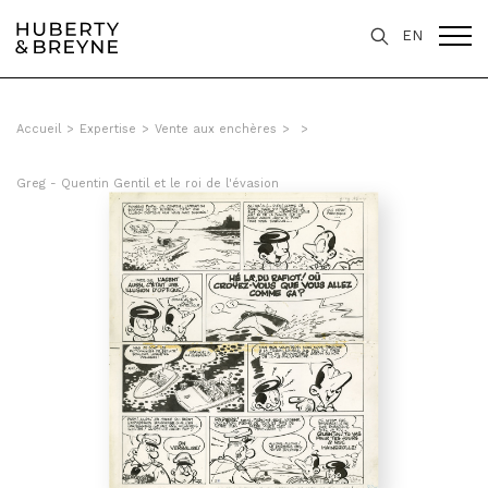
EN
Accueil
>
Expertise
>
Vente aux enchères
>
>
Greg - Quentin Gentil et le roi de l'évasion