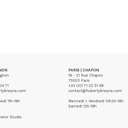
GNON
PARIS | CHAPON
ignon
19 - 21 Rue Chapon
75003 Paris
04 71
+33 (0)1 71 32 51 98
rtybreyne.com
contact@hubertybreyne.com
edi 11h-19h
Mercredi > Vendredi 13h30-19h
Samedi 12h-19h
rator Studio