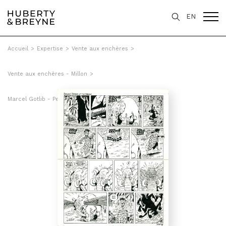
EN
Accueil
>
Expertise
>
Vente aux enchères
>
Vente aux enchères - Millon
>
Marcel Gotlib - Pervers Pépère of the Jungle