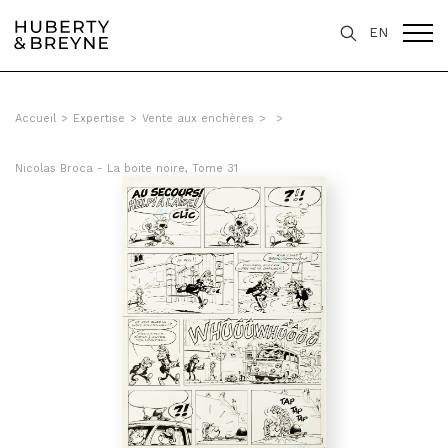
EN
Accueil
>
Expertise
>
Vente aux enchères
>
>
Nicolas Broca - La boite noire, Tome 31