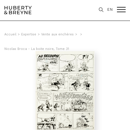
EN
Accueil
>
Expertise
>
Vente aux enchères
>
>
Nicolas Broca - La boite noire, Tome 31