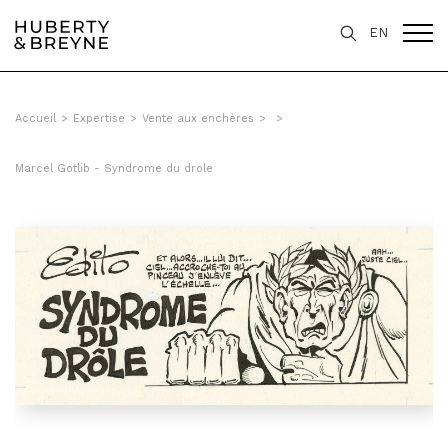
EN
Accueil
>
Expertise
>
Vente aux enchères
>
>
Marcel Gotlib - Syndrome du drole